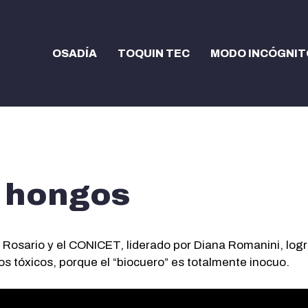
OSADÍA
TOQUIN TEC
MODO INCÓGNIT
n hongos
e Rosario y el CONICET, liderado por Diana Romanini, log
os tóxicos, porque el “biocuero” es totalmente inocuo.