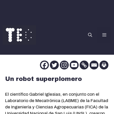
Saltar
al
contenido
Me
Un robot superplomero
El científico Gabriel Iglesias, en conjunto con el
Laboratorio de Mecatrónica (LABME) de la Facultad
de Ingeniería y Ciencias Agropecuarias (FICA) de la
Universidad Nacional de San Luis (UNSL), crearon