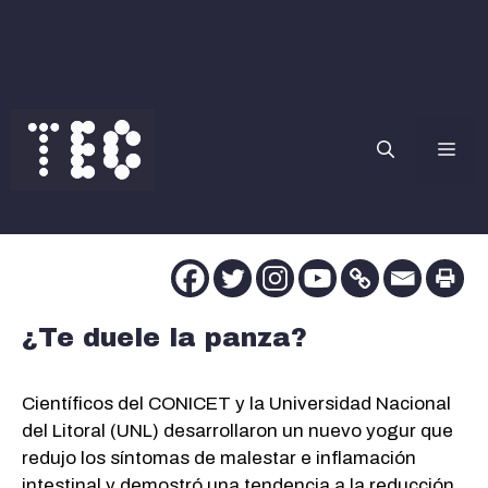
Saltar
al
contenido
Me
¿Te duele la panza?
Científicos del CONICET y la Universidad Nacional
del Litoral (UNL) desarrollaron un nuevo yogur que
redujo los síntomas de malestar e inflamación
intestinal y demostró una tendencia a la reducción