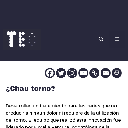
Saltar
al
contenido
Me
¿Chau torno?
Desarrollan un tratamiento para las caries que no
produciría ningún dolor ni requiere de la utilización
del torno. El equipo que realizó esta innovación fue
liderado por Fiorella Ventura, odontóloga de la