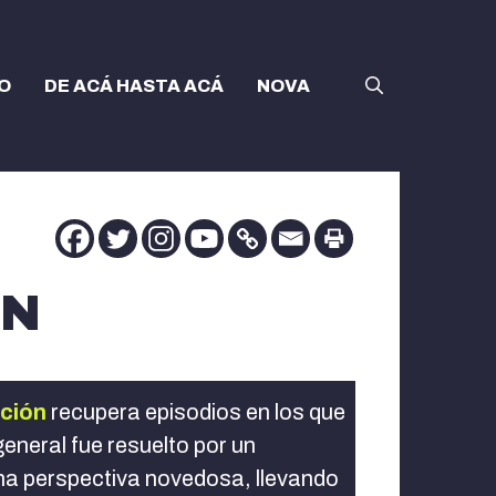
O
DE ACÁ HASTA ACÁ
NOVA
ÓN
nción
recupera episodios en los que
eneral fue resuelto por un
 una perspectiva novedosa, llevando