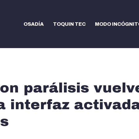
OSADÍA
TOQUIN TEC
MODO INCÓGNIT
n parálisis vuelv
a interfaz activad
s