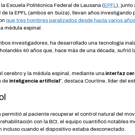
e la Escuela Politécnica Federal de Lausana (
EPFL
), junto
ud de la EPFL (ambos en Suiza), llevan años investigando
ron
que tres hombres paralizados desde hacía varios año
la médula espinal.
mbos investigadores, ha desarrollado una tecnología inal
 holandés 40 años que, hace más de una década, sufrió 
el cerebro y la médula espinal, mediante una
interfaz ce
s de
inteligencia artificial
”, destaca Courtine, líder del e
ol
 permitió al paciente recuperar el control natural del mo
habilitación con la BCI, el equipo cuantificó notables 
n incluso cuando el dispositivo estaba desconectado.