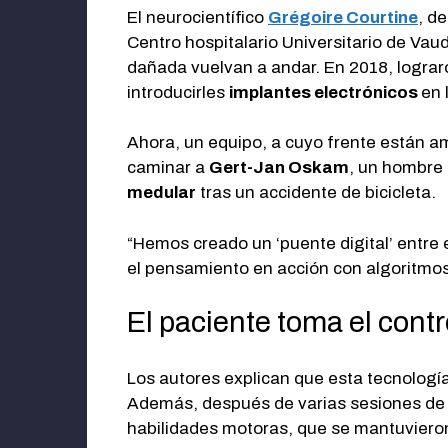
El neurocientífico
Grégoire Courtine
, d
Centro hospitalario Universitario de Va
dañada vuelvan a andar. En 2018, logra
introducirles
implantes electrónicos
en 
Ahora, un equipo, a cuyo frente están a
caminar a
Gert-Jan Oskam
, un hombre
medular
tras un accidente de bicicleta.
“Hemos creado un ‘puente digital’ entre 
el pensamiento en acción con algoritmo
El paciente toma el contr
Los autores explican que esta tecnología
Además, después de varias sesiones de re
habilidades motoras, que se mantuviero