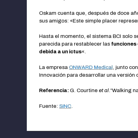
Oskam cuenta que, después de doce años
sus amigos: «Este simple placer represe
Hasta el momento, el sistema BCI solo se
parecida para restablecer las
funciones 
debida a un ictus
«.
La empresa
ONWARD Medical
, junto co
Innovación para desarrollar una versión c
Referencia:
G. Courtine
et al
.“Walking na
Fuente:
SINC
.