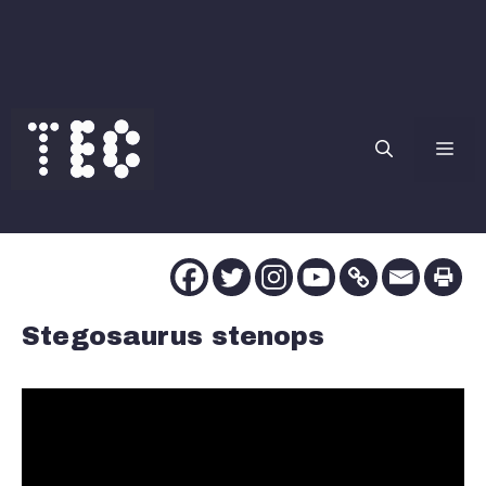
Saltar
al
contenido
Me
Stegosaurus stenops