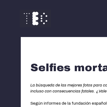
Saltar
al
contenido
Selfies mort
La búsqueda de las mejores fotos para co
incluso con consecuencias fatales. ¿Vale 
Según informes de la fundación española 