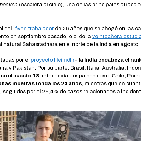
 heaven
(escalera al cielo), una de las principales atrac
l del
jóven trabajador
de 26 años que se ahogó en las ca
riente en septiembre pasado; o el de la
veinteañera estudi
l natural Sahasradhara en el norte de la India en agosto.
tadas por el
proyecto Heimdllr
–
la India encabeza el ran
 y Pakistán. Por su parte, Brasil, Italia, Australia, Indo
en el puesto 18
antecedida por países como Chile, Reino
sonas muertas ronda los 24 años
, mientras que en cuant
 seguidos por el 28,4% de casos relacionados a inciden