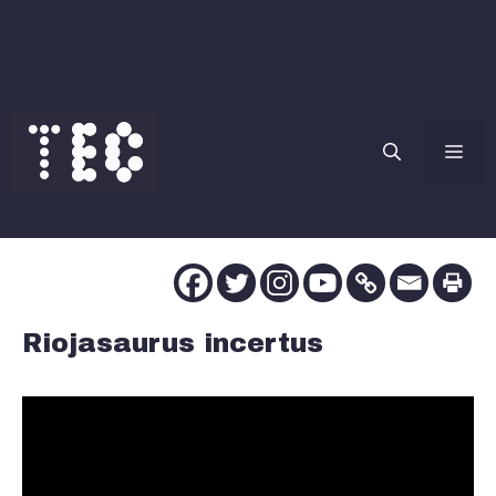
Saltar
al
contenido
Me
Riojasaurus incertus