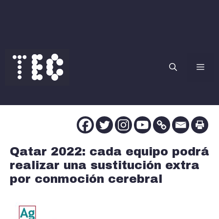
Saltar
al
contenido
Me
Qatar 2022: cada equipo podrá
realizar una sustitución extra
por conmoción cerebral