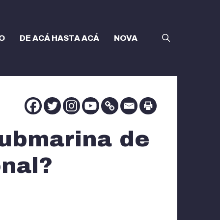
O
DE ACÁ HASTA ACÁ
NOVA
submarina de
onal?