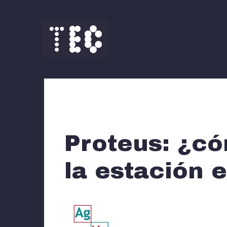
Saltar
al
contenido
Proteus: ¿có
la estación 