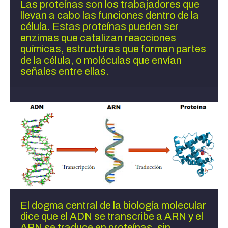
Las proteínas son los trabajadores que 
llevan a cabo las funciones dentro de la 
célula. Estas proteínas pueden ser 
enzimas que catalizan reacciones 
químicas, estructuras que forman partes 
de la célula, o moléculas que envían 
señales entre ellas.
El dogma central de la biología molecular 
dice que el ADN se transcribe a ARN y el 
ARN se traduce en proteínas, sin 