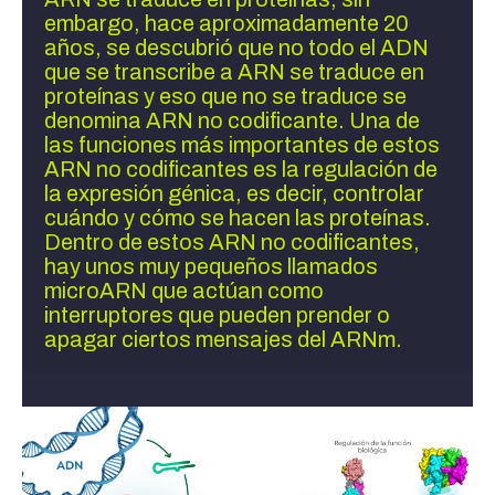
embargo, hace aproximadamente 20 
años, se descubrió que no todo el ADN 
que se transcribe a ARN se traduce en 
proteínas y eso que no se traduce se 
denomina ARN no codificante. Una de 
las funciones más importantes de estos 
ARN no codificantes es la regulación de 
la expresión génica, es decir, controlar 
cuándo y cómo se hacen las proteínas. 
Dentro de estos ARN no codificantes, 
hay unos muy pequeños llamados 
microARN que actúan como 
interruptores que pueden prender o 
apagar ciertos mensajes del ARNm.