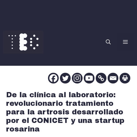
Saltar
al
contenido
Me
De la clínica al laboratorio:
revolucionario tratamiento
para la artrosis desarrollado
por el CONICET y una startup
rosarina