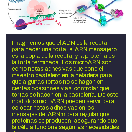
Imaginemos que el ADN es la receta 
para hacer una torta, el ARN mensajero 
es la copia de la receta, y la proteína es 
la torta terminada. Los microARN son 
como notas adhesivas que pone el 
maestro pastelero en la heladera para 
que algunas tortas no se hagan en 
ciertas ocasiones y así controlar qué 
tortas se hacen en la pastelería. De este 
modo los microARN pueden servir para 
colocar notas adhesivas en los 
mensajes del ARNm para regular qué 
proteínas se producen, asegurando que 
la célula funcione según las necesidades 