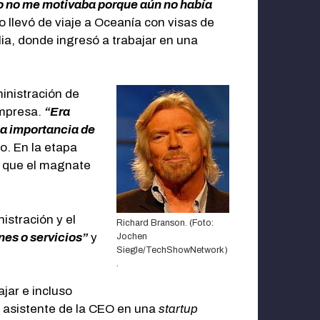
o no me motivaba porque aún no había
 llevó de viaje a Oceanía con visas de
ia, donde ingresó a trabajar en una
inistración de
empresa.
“Era
la importancia de
o. En la etapa
s que el magnate
istración y el
Richard Branson. (Foto:
nes o servicios”
y
Jochen
Siegle/
TechShowNetwork
)
.
jar e incluso
o asistente de la CEO en una
startup