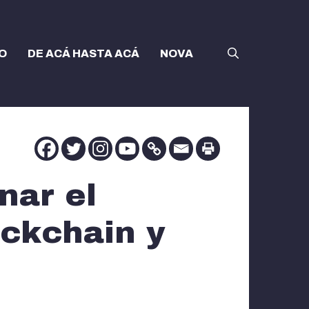
O
DE ACÁ HASTA ACÁ
NOVA
nar el
ockchain y