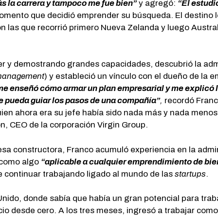
s la carrera y tampoco me fue bien”
y agregó:
“El estudi
omento que decidió emprender su búsqueda. El destino lo
on las que recorrió primero Nueva Zelanda y luego Austral
der y demostrando grandes capacidades, descubrió la adm
 management
) y estableció un vínculo con el dueño de la 
, me enseñó cómo armar un plan empresarial y me explicó 
e pueda guiar los pasos de una compañía”
,
recordó Franc
 quien ahora era su jefe había sido nada más y nada meno
on, CEO de la corporación Virgin Group.
esa constructora, Franco acumuló experiencia en la admin
ó como algo
“aplicable a cualquier emprendimiento de bie
 continuar trabajando ligado al mundo de las
startups
.
nido, donde sabía que había un gran potencial para traba
cio desde cero. A los tres meses, ingresó a trabajar com