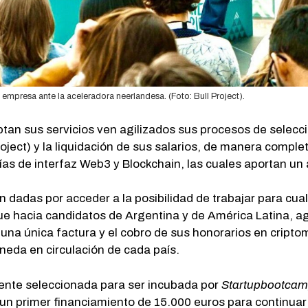
 empresa ante la aceleradora neerlandesa. (Foto: Bull Project).
an sus servicios ven agilizados sus procesos de selecci
Project) y la liquidación de sus salarios, de manera com
as de interfaz Web3 y Blockchain, las cuales aportan un a
án dadas por acceder a la posibilidad de trabajar para c
ue hacia candidatos de Argentina y de América Latina, agi
e una única factura y el cobro de sus honorarios en cript
moneda en circulación de cada país.
ente seleccionada para ser incubada por
Startupbootca
un primer financiamiento de 15.000 euros para continuar c