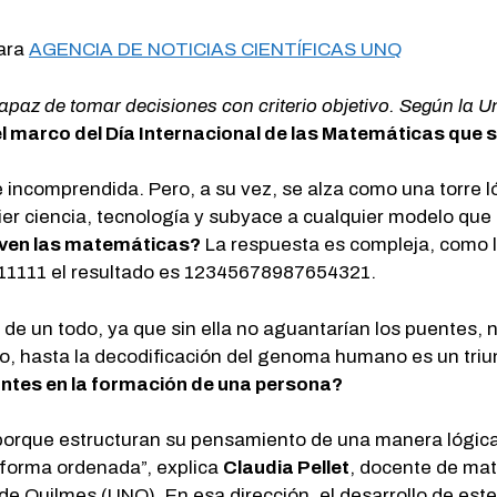
ara
AGENCIA DE NOTICIAS CIENTÍFICAS UNQ
apaz de tomar decisiones con criterio objetivo. Según la Un
 marco del Día Internacional de las Matemáticas que s
a e incomprendida. Pero, a su vez, se alza como una torre
ier ciencia, tecnología y subyace a cualquier modelo que i
rven las matemáticas?
La respuesta es compleja, como l
1111111 el resultado es 12345678987654321.
e un todo, ya que sin ella no aguantarían los puentes, ni
so, hasta la decodificación del genoma humano es un triun
ntes en la formación de una persona?
orque estructuran su pensamiento de una manera lógica 
 forma ordenada”, explica
Claudia Pellet
, docente de ma
 de Quilmes (UNQ). En esa dirección, el desarrollo de es