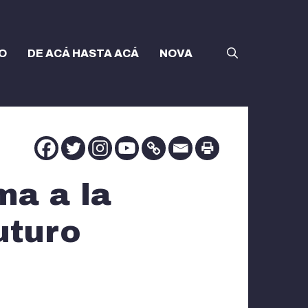
O
DE ACÁ HASTA ACÁ
NOVA
ma a la
uturo