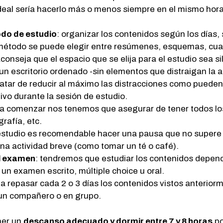
 ideal sería hacerlo más o menos siempre en el mismo hor
odo de estudio
: organizar los contenidos según los días
 método se puede elegir entre resúmenes, esquemas, cu
aconseja que el espacio que se elija para el estudio sea 
un escritorio ordenado -sin elementos que distraigan la a
tar de reducir al máximo las distracciones como pueden se
tivo durante la sesión de estudio.
o a comenzar nos tenemos que asegurar de tener todos lo
rafía, etc.
estudio es recomendable hacer una pausa que no supere lo
una actividad breve (como tomar un té o café).
el examen
: tendremos que estudiar los contenidos depen
un examen escrito, múltiple choice u oral.
ja repasar cada 2 o 3 días los contenidos vistos anterior
 un compañero o en grupo.
ner un
descanso adecuado y dormir entre 7 y 8 horas
po