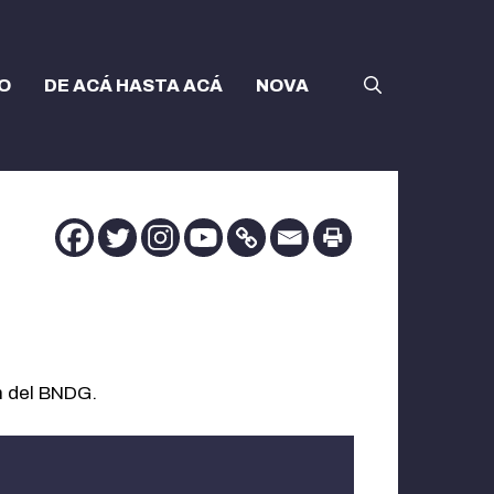
O
DE ACÁ HASTA ACÁ
NOVA
n del BNDG.