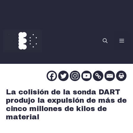
Saltar
al
contenido
Me
La colisión de la sonda DART
produjo la expulsión de más de
cinco millones de kilos de
material