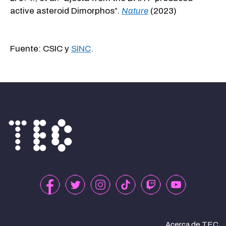
active asteroid Dimorphos”.
Nature
(2023)
Fuente: CSIC y
SINC
.
Acerca de TEC