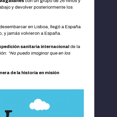
Magallanes
con un grupo de 26 niños y
trabajo y devolver posteriormente los
y desembarcar en Lisboa, llegó a España
o, y jamás volvieron a España.
pedición sanitaria internacional
de la
ción:
“No puedo imaginar que en los
era de la historia en misión