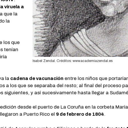
la viruela a
ya que la
do la
e los que
os tenían
iría
Isabel Zendal. Créditos: www.academiazendal.es
va la
cadena de vacunación
entre los niños que portaría
 a los que se separaba del resto; al final del proceso pat
os siguientes, y así sucesivamente hasta llegar a Sudamé
edición desde el puerto de La Coruña en la corbeta María
legaron a Puerto Rico el
9 de febrero de 1804
.