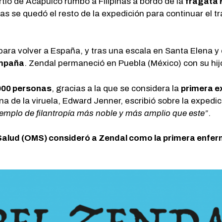
rtió de Acapulco rumbo a Filipinas a bordo de la
fragata 
inas se quedó el resto de la expedición para continuar el 
 para volver a España, y tras una escala en Santa Elena 
ampaña
. Zendal permaneció en Puebla (México) con su hij
000 personas
, gracias a la que se considera la
primera ex
una de la viruela, Edward Jenner, escribió sobre la expedi
jemplo de filantropía más noble y más amplio que este”
.
Salud (OMS) consideró a Zendal como la primera enferm