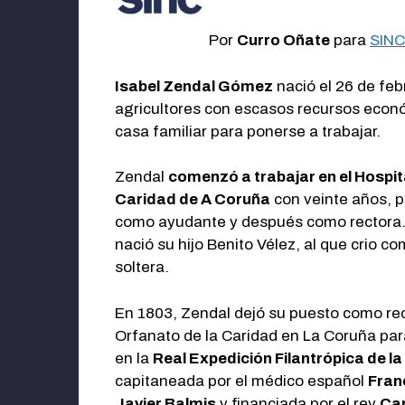
Por
Curro Oñate
para
SINC
Isabel Zendal Gómez
nació el 26 de feb
agricultores con escasos recursos econ
casa familiar para ponerse a trabajar.
Zendal
comenzó a trabajar en el Hospita
Caridad de A Coruña
con veinte años, 
como ayudante y después como rectora.
nació su hijo Benito Vélez, al que crio 
soltera.
En 1803, Zendal dejó su puesto como rec
Orfanato de la Caridad en La Coruña para
en la
Real Expedición Filantrópica de l
capitaneada por el médico español
Fran
Javier Balmis
y financiada por el rey
Car