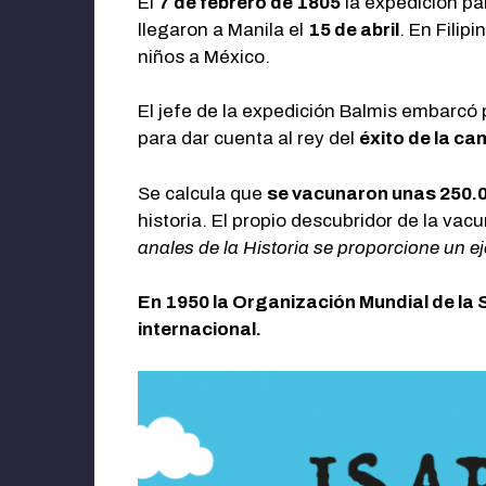
El
7 de febrero de 1805
la expedición pa
llegaron a Manila el
15 de abril
. En Filip
niños a México.
El jefe de la expedición Balmis embarcó
para dar cuenta al rey del
éxito de la c
Se calcula que
se vacunaron unas 250.
historia. El propio descubridor de la vac
anales de la Historia se proporcione un e
En 1950 la Organización Mundial de la 
internacional.