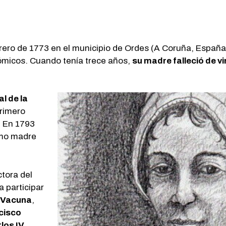
rero de 1773 en el municipio de Ordes (A Coruña, España)
ómicos. Cuando tenía trece años,
su madre falleció de vi
l de la
primero
 En 1793
como madre
tora del
 participar
a Vacuna
,
cisco
los IV
.