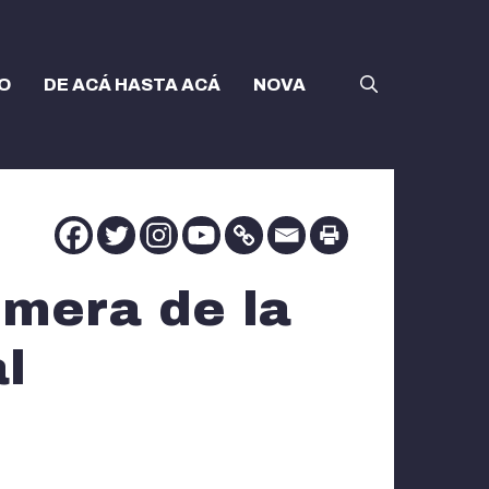
O
DE ACÁ HASTA ACÁ
NOVA
rmera de la
l