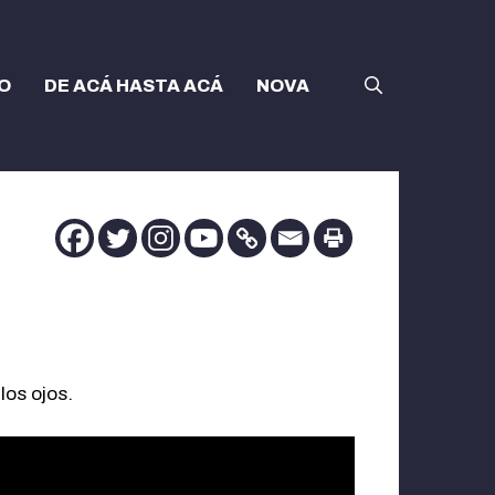
O
DE ACÁ HASTA ACÁ
NOVA
los ojos.