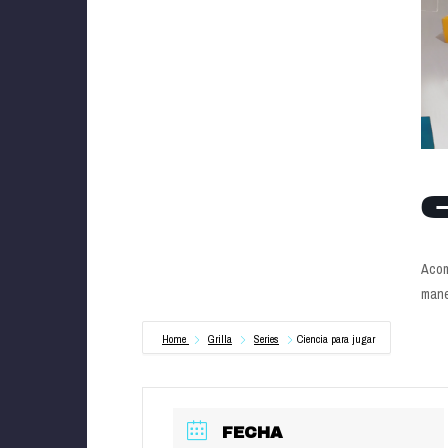
C
Acom
mane
Home
Grilla
Series
Ciencia para jugar
FECHA