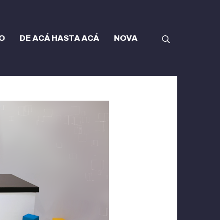
O
DE ACÁ HASTA ACÁ
NOVA