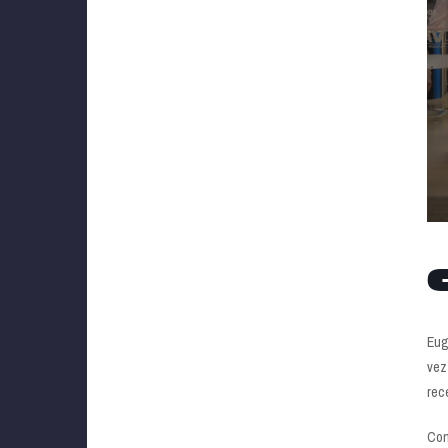
C
Eug
vez
rec
Con