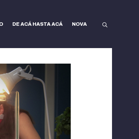
O
DE ACÁ HASTA ACÁ
NOVA