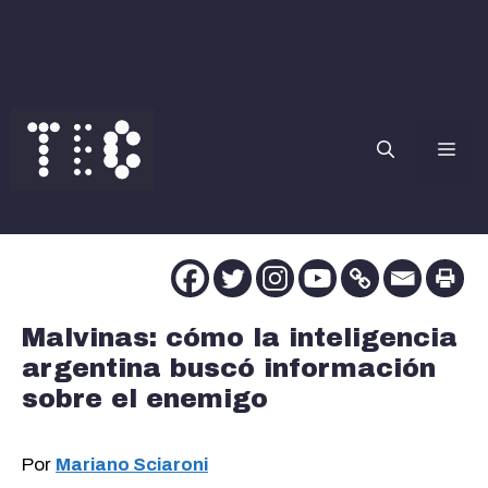
Saltar
al
contenido
Me
Malvinas: cómo la inteligencia
argentina buscó información
sobre el enemigo
Por
Mariano Sciaroni