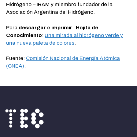
Hidrógeno – IRAM y miembro fundador de la
Asociación Argentina del Hidrógeno.
Para
descargar
e
imprimir
|
Hojita de
Conocimiento
:
Una mirada al hidrógeno verde y
una nueva paleta de colores
.
Fuente:
Comisión Nacional de Energía Atómica
(CNEA)
.