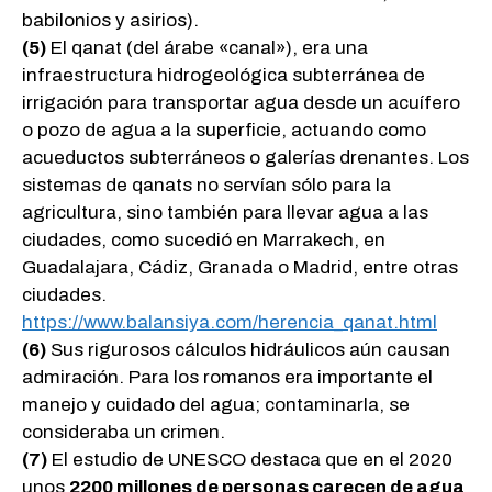
babilonios y asirios).
(5)
El qanat (del árabe «canal»), era una
infraestructura hidrogeológica subterránea de
irrigación para transportar agua desde un acuífero
o pozo de agua a la superficie, actuando como
acueductos subterráneos o galerías drenantes. Los
sistemas de qanats no servían sólo para la
agricultura, sino también para llevar agua a las
ciudades, como sucedió en Marrakech, en
Guadalajara, Cádiz, Granada o Madrid, entre otras
ciudades.
https://www.balansiya.com/herencia_qanat.html
(6)
Sus rigurosos cálculos hidráulicos aún causan
admiración. Para los romanos era importante el
manejo y cuidado del agua; contaminarla, se
consideraba un crimen.
(7)
El estudio de UNESCO destaca que en el 2020
unos
2200 millones de personas carecen de agua