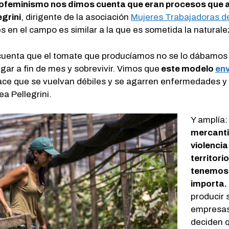
cofeminismo nos dimos cuenta que eran procesos que a
egrini
, dirigente de la asociación
Mujeres Trabajadoras de
es en el campo es similar a la que es sometida la naturale
cuenta que el tomate que producíamos no se lo dábamos 
legar a fin de mes y sobrevivir. Vimos que
este modelo
env
ace que se vuelvan débiles y se agarren enfermedades y
a Pellegrini.
Y amplía: 
mercantil
violencia
territori
tenemos 
importa.
producir 
empresas 
deciden q