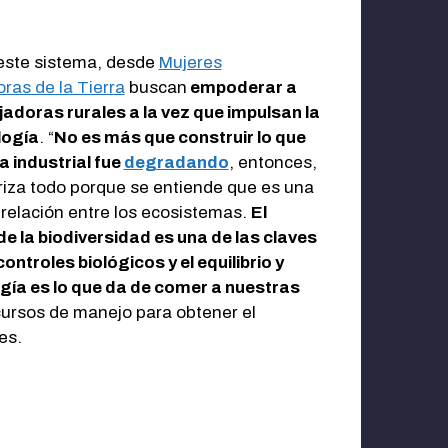
este sistema, desde
Mujeres
ras de la Tierra
buscan
empoderar a
jadoras rurales a la vez que impulsan la
logía
. “
No es más que construir lo que
a industrial fue
degradando
, entonces,
riza todo porque se entiende que es una
 relación entre los ecosistemas.
El
e la biodiversidad es una de las claves
controles biológicos y el equilibrio y
ogía es lo que da de comer a nuestras
 cursos de manejo para obtener el
yes.