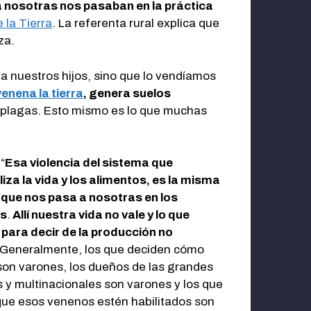
 nosotras nos pasaban en la práctica
 la Tierra
. La referenta rural explica que
za.
a nuestros hijos, sino que lo vendíamos
enena la tierra
, genera suelos
 plagas. Esto mismo es lo que muchas
“
Esa violencia del sistema que
iza la vida y los alimentos, es la misma
 que nos pasa a nosotras en los
os
.
Allí nuestra vida no vale y lo que
para decir de la producción no
Generalmente, los que deciden cómo
son varones, los dueños de las grandes
y multinacionales son varones y los que
ue esos venenos estén habilitados son