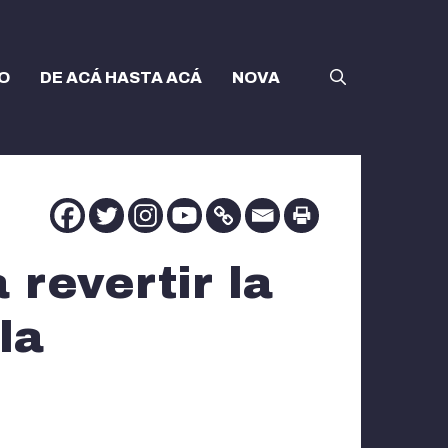
O
DE ACÁ HASTA ACÁ
NOVA
 revertir la
la