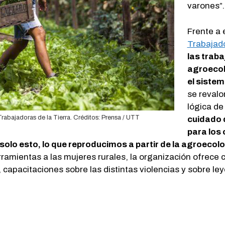
varones”.
Frente a 
Trabajado
las traba
agroeco
el sistem
se revalo
lógica de
 Trabajadoras de la Tierra. Créditos: Prensa / UTT
cuidado d
para los 
solo esto, lo que reproducimos a partir de la agroecol
rramientas a las mujeres rurales, la organización ofrece
 capacitaciones sobre las distintas violencias y sobre le