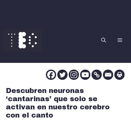
Saltar
al
contenido
Me
Descubren neuronas
‘cantarinas’ que solo se
activan en nuestro cerebro
con el canto