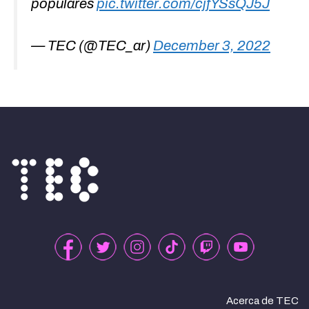
populares
pic.twitter.com/cjfYSsQJ5J
— TEC (@TEC_ar)
December 3, 2022
Acerca de TEC