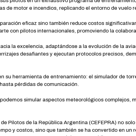
a sus pilotos en un exhaustivo programa de entrenamien
as de motor e incendios, replicando el entorno de vuelo re
paración eficaz sino también reduce costos significativ
arte con pilotos internacionales, promoviendo la colabor
acia la excelencia, adaptándose a la evolución de la avi
terrizajes desafiantes y ejecutan protocolos precisos, d
 su herramienta de entrenamiento: el simulador de torre 
 hasta pérdidas de comunicación.
y podemos simular aspectos meteorológicos complejos, m
de Pilotos de la República Argentina (CEFEPRA) no solo 
empo y costos, sino que también se ha convertido en un r