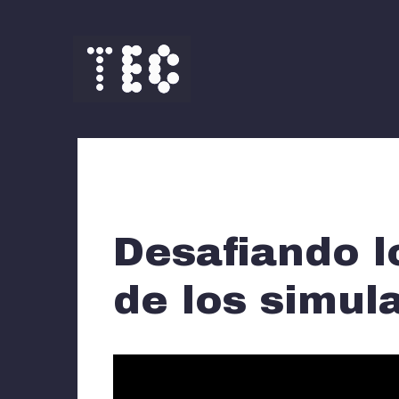
Saltar
al
contenido
Desafiando l
de los simul