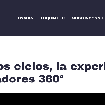
OSADÍA
TOQUIN TEC
MODO INCÓGNIT
os cielos, la expe
adores 360°