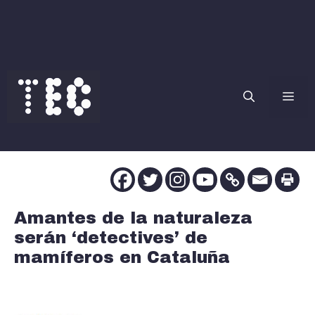
Saltar
al
contenido
Me
Amantes de la naturaleza
serán ‘detectives’ de
mamíferos en Cataluña