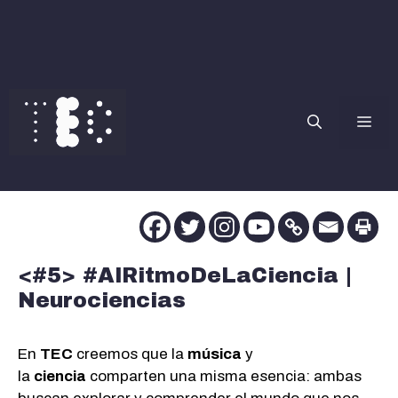
Saltar
al
contenido
Me
<#5> #AlRitmoDeLaCiencia |
Neurociencias
En
TEC
creemos que la
música
y
la
ciencia
comparten una misma esencia: ambas