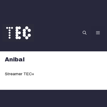
Saltar
al
contenido
Me
Anibal
Streamer TEC+