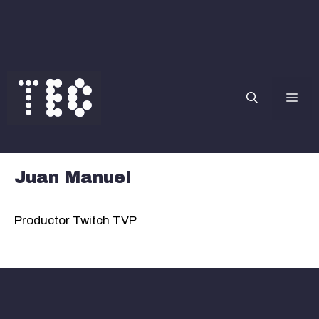
Saltar
al
contenido
Me
Juan Manuel
Productor Twitch TVP