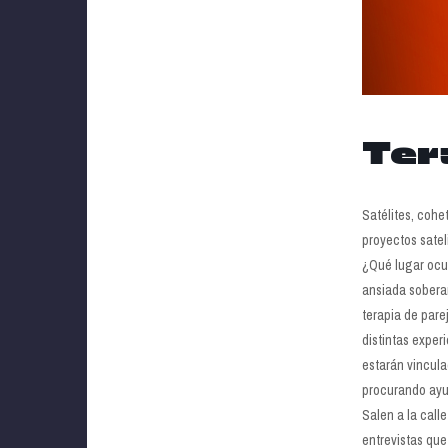
Ter
Satélites, cohe
proyectos satel
¿Qué lugar ocup
ansiada soberan
terapia de pare
distintas exper
estarán vincula
procurando ayu
Salen a la call
entrevistas que