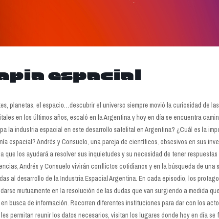
apia espacial
tes, planetas, el espacio…descubrir el universo siempre movió la curiosidad de las
itales en los últimos años, escaló en la Argentina y hoy en día se encuentra camino
a la industria espacial en este desarrollo satelital en Argentina? ¿Cuál es la imp
ía espacial? Andrés y Consuelo, una pareja de científicos, obsesivos en sus inve
ja que los ayudará a resolver sus inquietudes y su necesidad de tener respuestas 
iencias, Andrés y Consuelo vivirán conflictos cotidianos y en la búsqueda de una 
das al desarrollo de la Industria Espacial Argentina. En cada episodio, los protago
darse mutuamente en la resolución de las dudas que van surgiendo a medida qu
e en busca de información. Recorren diferentes instituciones para dar con los actor
 les permitan reunir los datos necesarios, visitan los lugares donde hoy en día se 