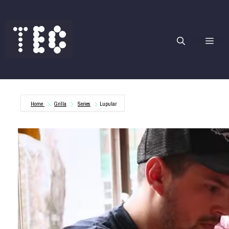
Saltar
al
contenido
Me
Home
Grilla
Series
Lupular