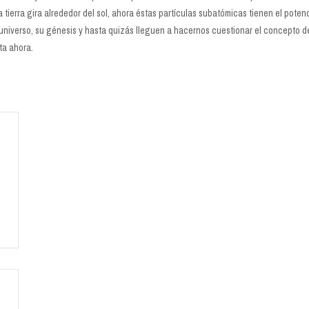
 tierra gira alrededor del sol, ahora éstas partículas subatómicas tienen el pote
universo, su génesis y hasta quizás lleguen a hacernos cuestionar el concepto d
a ahora.