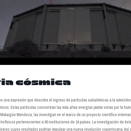
via cósmica
es una expresión que describe el ingreso de partículas subatómicas a la atmósfe
icos. Estas partículas concentran las más altas energías jamás vistas por la hum
 Malargüe Mendoza, las investigan en el marco de un proyecto científico interna
strofísicos pertenecientes a 90 instituciones de 16 países. La investigación de ést
iverso cuyos resultados podrían impulsar una nueva revolución copernicana. As