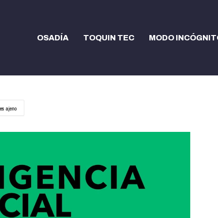
OSADÍA
TOQUIN TEC
MODO INCÓGNIT
 es ajeno