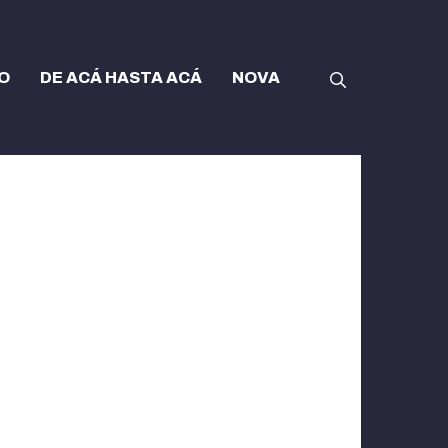
O
DE ACÁ HASTA ACÁ
NOVA