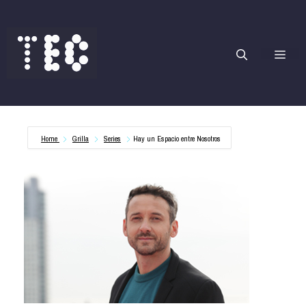
Saltar
al
contenido
Me
Home
Grilla
Series
Hay un Espacio entre Nosotros