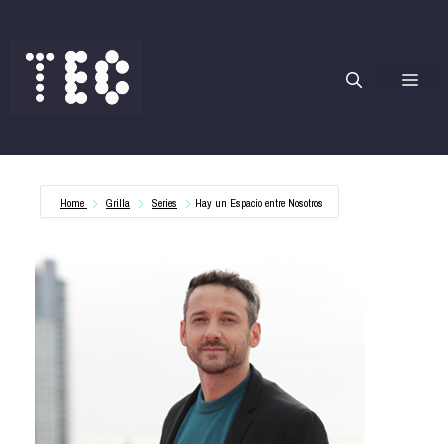
Saltar
al
contenido
Me
Home
Grilla
Series
Hay un Espacio entre Nosotros