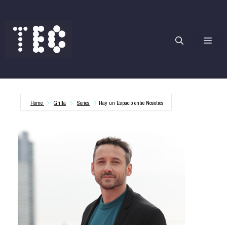
Saltar
al
contenido
Me
Home
Grilla
Series
Hay un Espacio entre Nosotros