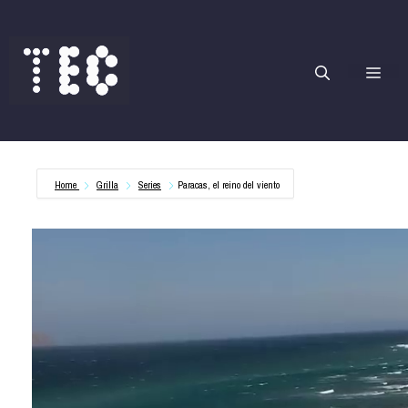
Saltar
al
contenido
Me
Home
Grilla
Series
Paracas, el reino del viento