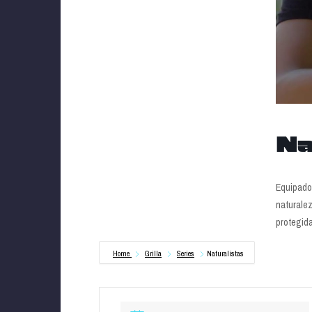
Na
Equipados
naturalez
protegida
Home
Grilla
Series
Naturalistas