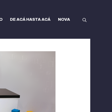
O
DE ACÁ HASTA ACÁ
NOVA