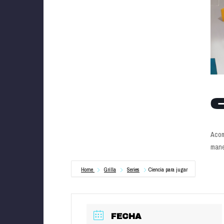
C
Acom
mane
Home
Grilla
Series
Ciencia para jugar
FECHA