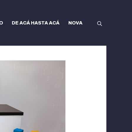
O
DE ACÁ HASTA ACÁ
NOVA