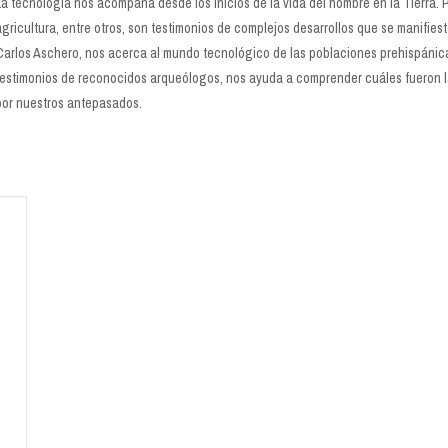
La tecnología nos acompaña desde los inicios de la vida del hombre en la Tierra. Pu
agricultura, entre otros, son testimonios de complejos desarrollos que se manifie
Carlos Aschero, nos acerca al mundo tecnológico de las poblaciones prehispáni
testimonios de reconocidos arqueólogos, nos ayuda a comprender cuáles fueron la
por nuestros antepasados.