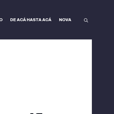
O
DE ACÁ HASTA ACÁ
NOVA