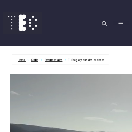
Saltar
al
contenido
Me
Home
Grilla
Documentales
El Beagle y sus dos naciones