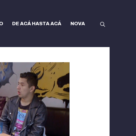
O
DE ACÁ HASTA ACÁ
NOVA