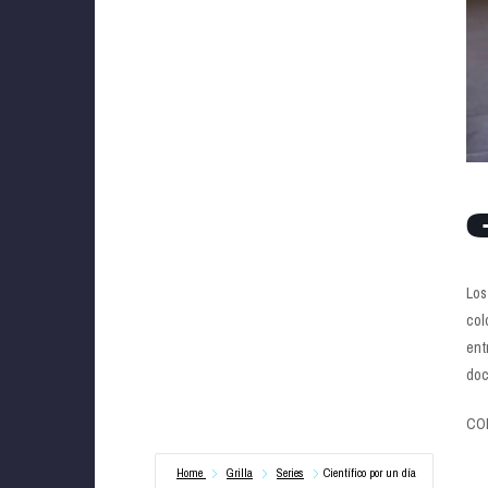
Los
col
ent
doc
CO
Home
Grilla
Series
Científico por un día