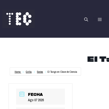
Saltar
al
contenido
Me
El T
Home
Grilla
Series
El Tango en Clave de Ciencia
FECHA
Ago 07 2026