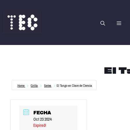
Saltar
al
contenido
Me
El T
Home
Grilla
Series
El Tango en Clave de Ciencia
FECHA
Oct 23 2024
Expired!